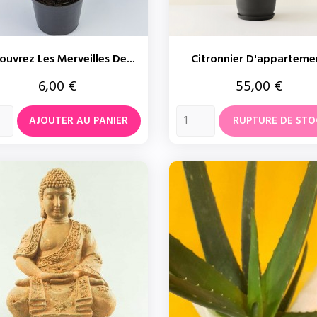
ouvrez Les Merveilles De...
Citronnier D'apparteme
Prix
Prix
6,00 €
55,00 €
AJOUTER AU PANIER
RUPTURE DE STO