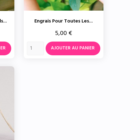
s...
Engrais Pour Toutes Les...
Prix
5,00 €
IER
AJOUTER AU PANIER