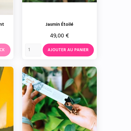
nt
Jasmin Étoilé
Prix
49,00 €
CK
AJOUTER AU PANIER