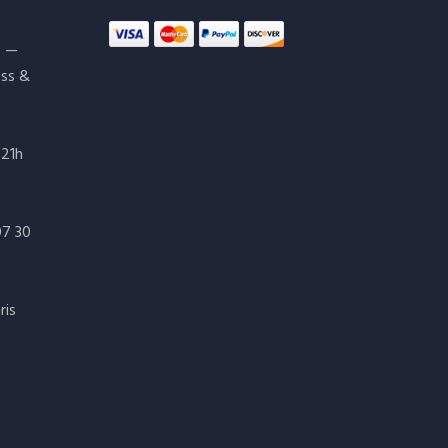
s —
ess &
 21h
07 30
ris