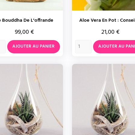
e Bouddha De L'offrande
Aloe Vera En Pot : Conseil
Prix
Prix
99,00 €
21,00 €
AJOUTER AU PANIER
AJOUTER AU PAN