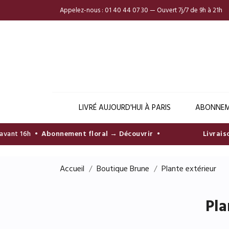
Appelez-nous :
01 40 44 07 30 — Ouvert 7j/7 de 9h à 21h
LIVRÉ AUJOURD'HUI À PARIS
ABONNEM
t 16h •
Abonnement floral → Découvrir
•
Livraison en
Accueil
Boutique Brune
Plante extérieur
Pla