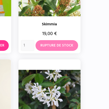
Skimmia
Prix
19,00 €
IER
RUPTURE DE STOCK