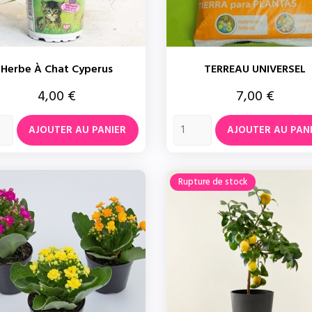
Herbe À Chat Cyperus
TERREAU UNIVERSEL
Prix
Prix
4,00 €
7,00 €
AJOUTER AU PANIER
AJOUTER AU PAN
Rupture de stock