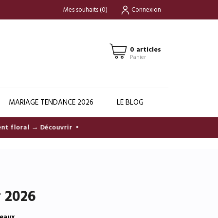
Mes souhaits
(
0
)
Connexion
0 articles
Panier
MARIAGE TENDANCE 2026
LE BLOG
floral → Découvrir
•
r 2026
deaux