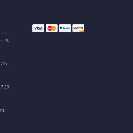
s —
ess &
 21h
07 30
ris