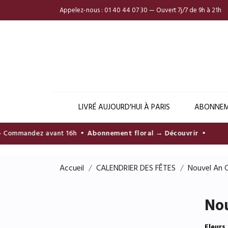
Appelez-nous :
01 40 44 07 30 — Ouvert 7j/7 de 9h à 21h
LIVRÉ AUJOURD'HUI À PARIS
ABONNEM
ommandez avant 16h •
Abonnement floral → Découvrir
•
Accueil
CALENDRIER DES FÊTES
Nouvel An C
Nou
Fleurs