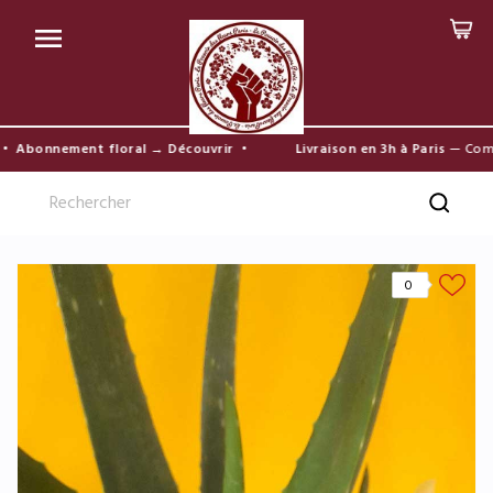

•
Abonnement floral → Découvrir
•
Livraison en 3h à Paris
— Comma
0