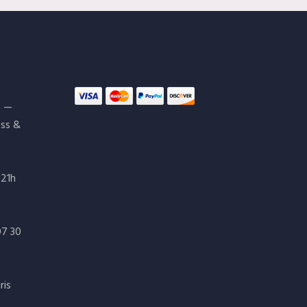
s —
ess &
 21h
07 30
ris