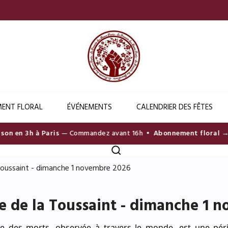
ENT FLORAL
ÉVÉNEMENTS
CALENDRIER DES FÊTES
n en 3h à Paris
— Commandez avant 16h •
Abonnement floral → D
Toussaint - dimanche 1 novembre 2026
e de la Toussaint - dimanche 1 
te des morts, observée à travers le monde, est une pé