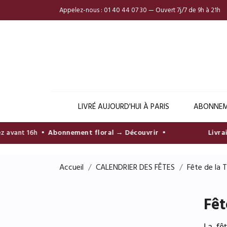
Appelez-nous :
01 40 44 07 30 — Ouvert 7j/7 de 9h à 21h
LIVRÉ AUJOURD'HUI À PARIS
ABONNEM
vant 16h •
Abonnement floral → Découvrir
•
Livraiso
Accueil
CALENDRIER DES FÊTES
Fête de la 
Fêt
La fê