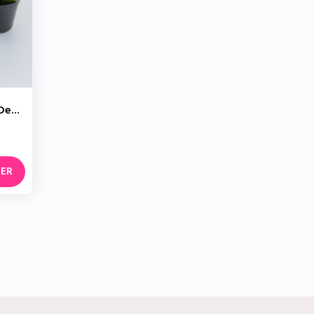
e...
IER