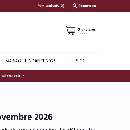
Mes souhaits
(
0
)
Connexion
0 articles
Panier
MARIAGE TENDANCE 2026
LE BLOG
écouvrir
•
novembre 2026
riode de commémoration des défunts. Les