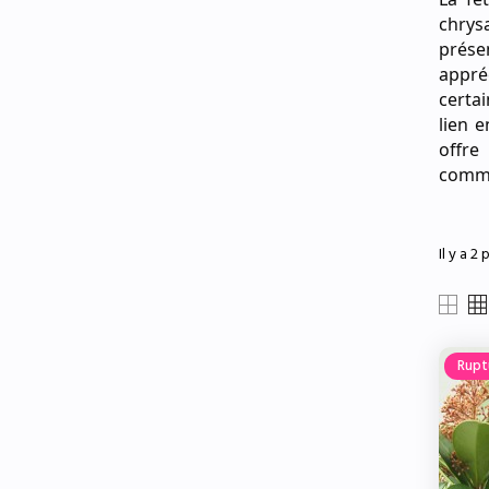
chrys
prése
appré
certai
lien e
offre
commé
Il y a 2 
Rupt