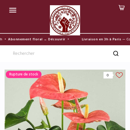

h •
Abonnement floral → Découvrir
•
Livraison en 3h à Paris
— Com
Rupture de stock
0