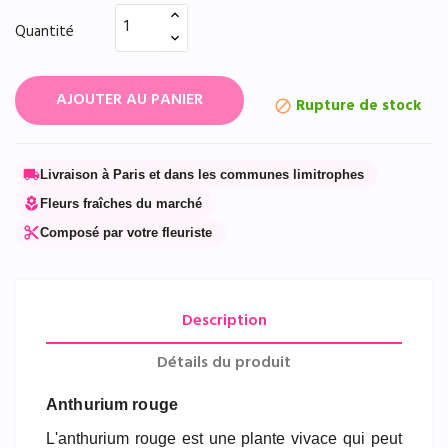
Quantité
AJOUTER AU PANIER
Rupture de stock

local_shipping
Livraison à Paris et dans les communes limitrophes
local_florist
Fleurs fraîches du marché
content_cut
Composé par votre fleuriste
Description
Détails du produit
Anthurium rouge
L'anthurium rouge est une plante vivace qui peut