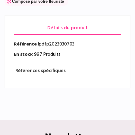
content_cut
Composé par votre fleuriste
Détails du produit
Référence
lpdfp2023030703
En stock
997 Produits
Références spécifiques