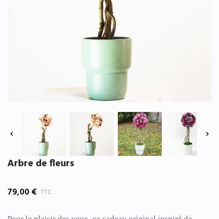


Arbre de fleurs
79,00 €
TTC
Pour le plaisir des yeux, ce cadeau original inspiré de