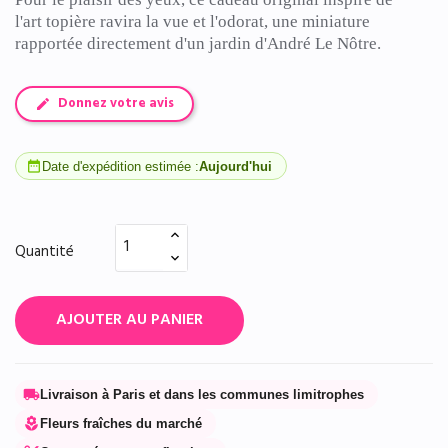
l'art
topière
ravira la vue et l'odorat, une miniature
rapportée directement d'un jardin d'André Le Nôtre.
Donnez votre avis
date_range
Date d'expédition estimée :
Aujourd'hui
Quantité
AJOUTER AU PANIER
local_shipping
Livraison à Paris et dans les communes limitrophes
local_florist
Fleurs fraîches du marché