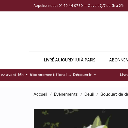
Appelez-nous :
01 40 44 07 30 — Ouvert 7j/7 de 9h à 21h
LIVRÉ AUJOURD'HUI À PARIS
ABONNEM
avant 16h •
Abonnement floral → Découvrir
•
Livrais
Accueil
Evènements
Deuil
Bouquet de de