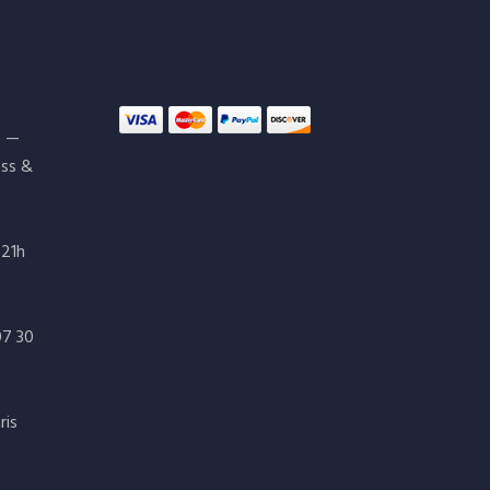
s —
ess &
 21h
07 30
ris