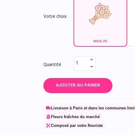
Votre choix
INSOLITE
Quantité
AJOUTER AU PANIER
local_shipping
Livraison à Paris et dans les communes limi
local_florist
Fleurs fraîches du marché
content_cut
Composé par votre fleuriste