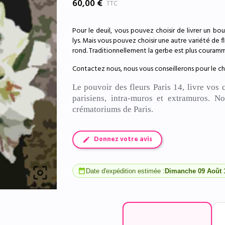
60,00 €
TTC
Pour le deuil, vous pouvez choisir de livrer un bo
lys. Mais vous pouvez choisir une autre variété de 
rond. Traditionnellement la gerbe est plus coura
Contactez nous, nous vous conseillerons pour le c
Le pouvoir des fleurs Paris 14, livre vos 
parisiens, intra-muros et extramuros.
Nou
crématoriums de Paris.
Donnez votre avis

date_range
Date d'expédition estimée :
Dimanche 09 Août 1