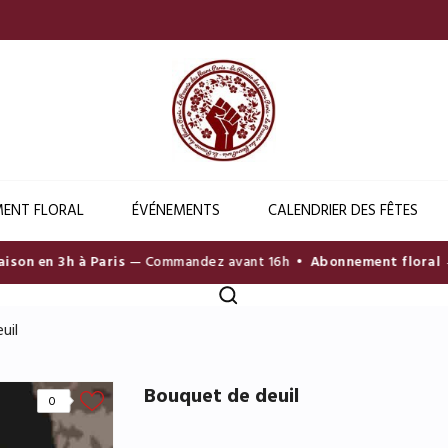
ENT FLORAL
ÉVÉNEMENTS
CALENDRIER DES FÊTES
on en 3h à Paris
— Commandez avant 16h •
Abonnement floral → D
uil
Bouquet de deuil
0