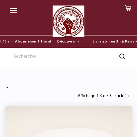

16h •
Abonnement floral → Découvrir
•
Livraison en 3h à Paris
— C

Affichage 1-3 de 3 article(s)