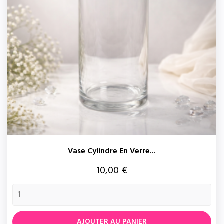
Vase Cylindre En Verre...
Prix
10,00 €
AJOUTER AU PANIER